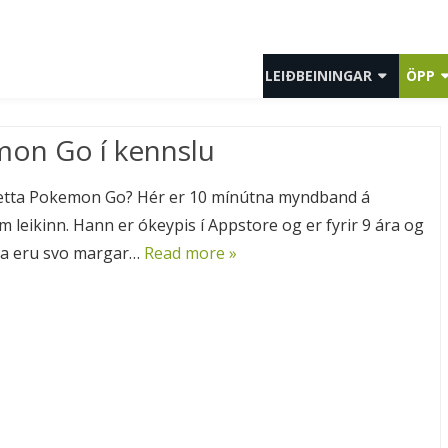
LEIÐBEININGAR
ÖPP
LEIÐBEININGAR KENNARAR
ÖLL Ö
on Go í kennslu
LEIÐBEININGAR NEMENDUR
YNGS
etta Pokemon Go? Hér er 10 mínútna myndband á
LEIÐBEININGAR FORELDRAR
MIÐS
m leikinn. Hann er ókeypis í Appstore og er fyrir 9 ára og
SPURNINGAR OG SVÖR
UNGL
rna eru svo margar…
Read more »
FORR
ÍSLEN
ÍÞRÓT
MYND
MYND