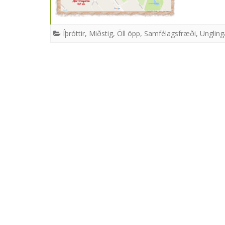
Íþróttir
,
Miðstig
,
Öll öpp
,
Samfélagsfræði
,
Ungling