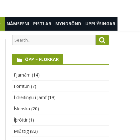
Skip
NÁMSEFNI
PISTLAR
MYNDBÖND
UPPLÝSINGAR
to
content
PP
Í DREIFINGU Í JAMF
Search
Search
for:
TA STIG
ÖPP – FLOKKAR
TIG
INGASTIG
Fjarnám
(14)
Forritun
(7)
ITUN
Í dreifingu í Jamf
(19)
SKA
Íslenska
(20)
TIR
Íþróttir
(1)
BANDAGERÐ
Miðstig
(82)
MENNT