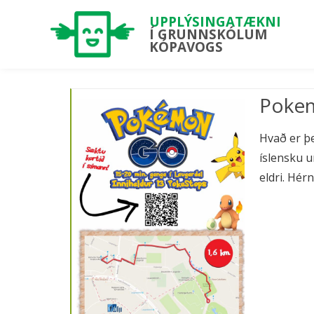
UPPLÝSINGATÆKNI
Í GRUNNSKÓLUM
KÓPAVOGS
Pokem
Hvað er þ
íslensku u
eldri. Hé