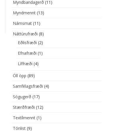
Myndbandagerð
(11)
SMAT
Myndmennt
(13)
ÚRUFRÆÐI
EFNAFRÆÐI
Námsmat
(11)
ÍLMENNT
LÍFFRÆÐI
Náttúrufræði
(8)
Eðlisfræði
(2)
IST
EÐLISFRÆÐI
Efnafræði
(1)
UMÁL
DANSKA
Líffræði
(4)
ÉLAGSFRÆÐI
ENSKA
Öll öpp
(89)
ÐFRÆÐI
Samfélagsfræði
(4)
Sögugerð
(17)
Stærðfræði
(12)
Textílmennt
(1)
Tónlist
(9)