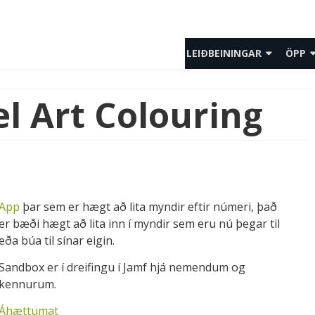
LEIÐBEININGAR
ÖPP
LEIÐBEININGAR KENNARAR
ÖLL Ö
el Art Colouring
LEIÐBEININGAR NEMENDUR
YNGS
LEIÐBEININGAR FORELDRAR
MIÐS
SPURNINGAR OG SVÖR
UNGL
FORR
App
þar sem er hægt að lita myndir eftir númeri, það
er bæði hægt að lita inn í myndir sem eru nú þegar til
ÍSLEN
eða búa til sínar eigin.
ÍÞRÓT
Sandbox er í dreifingu í Jamf hjá nemendum og
MYND
kennurum.
MYND
Áhættumat