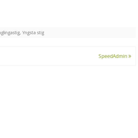
NÁM
NÁTT
glingastig
,
Yngsta stig
TEXT
TÓNL
SpeedAdmin
TUNG
SAMF
STÆR