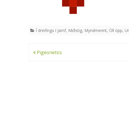
Í dreifingu í Jamf
,
Miðstig
,
Myndmennt
,
Öll öpp
,
Un
Leiðarkerfi
Pigeonetics
færslu