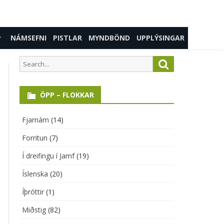
Skip
NÁMSEFNI
PISTLAR
MYNDBÖND
UPPLÝSINGAR
to
content
PP
Í DREIFINGU Í JAMF
Search
Search
for:
TA STIG
ÖPP – FLOKKAR
TIG
INGASTIG
Fjarnám
(14)
Forritun
(7)
ITUN
Í dreifingu í Jamf
(19)
SKA
Íslenska
(20)
TIR
Íþróttir
(1)
BANDAGERÐ
Miðstig
(82)
MENNT