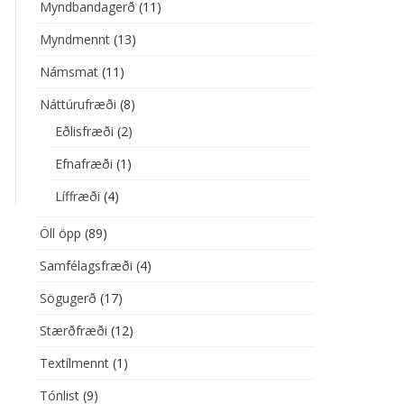
Myndbandagerð
(11)
SMAT
Myndmennt
(13)
ÚRUFRÆÐI
EFNAFRÆÐI
Námsmat
(11)
ÍLMENNT
LÍFFRÆÐI
Náttúrufræði
(8)
Eðlisfræði
(2)
IST
EÐLISFRÆÐI
Efnafræði
(1)
UMÁL
DANSKA
Líffræði
(4)
ÉLAGSFRÆÐI
ENSKA
Öll öpp
(89)
ÐFRÆÐI
Samfélagsfræði
(4)
Sögugerð
(17)
Stærðfræði
(12)
Textílmennt
(1)
Tónlist
(9)