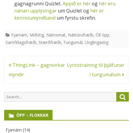
gagnagrunni Quizlet.
Appið er hér
og
hér eru
nánari upplýsingar
um Quizlet og
hér er
kennslumyndband
um fyrstu skrefin.
Fjarnám
,
Miðstig
,
Námsmat
,
Náttúrufræði
,
Öll öpp
,
Samfélagsfræði
,
Stærðfræði
,
Tungumál
,
Unglingastig
Leiðarkerfi
ThingLink – gagnvirkar
Lyricstraining til þjálfunar
færslu
myndir
í tungumálum
Search
Sea
for:
ÖPP – FLOKKAR
Fjarnám
(14)