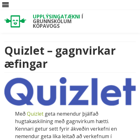
UPPLÝSINGATÆKNI
Í
GRUNNSKÓLUM
KÓPAVOGS
Skip
to
content
Quizlet – gagnvirkar
æfingar
Með
Quizlet
geta nemendur þjálfað
hugtakaskilning með gagnvirkum hætti.
Kennari getur sett fyrir ákveðin verkefni en
nemendur geta líka leitað að verkefnum í