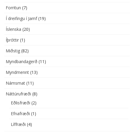
Forritun
(7)
Í dreifingu í Jamf
(19)
Íslenska
(20)
Íþróttir
(1)
Miðstig
(82)
Myndbandagerð
(11)
Myndmennt
(13)
Námsmat
(11)
Náttúrufræði
(8)
Eðlisfræði
(2)
Efnafræði
(1)
Líffræði
(4)