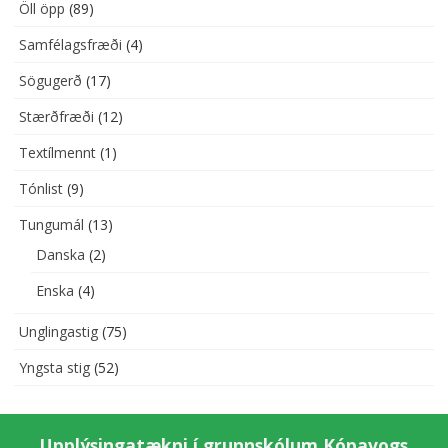
Öll öpp
(89)
Samfélagsfræði
(4)
Sögugerð
(17)
Stærðfræði
(12)
Textílmennt
(1)
Tónlist
(9)
Tungumál
(13)
Danska
(2)
Enska
(4)
Unglingastig
(75)
Yngsta stig
(52)
Upplýsingatækni í grunnskólum Kópavogs