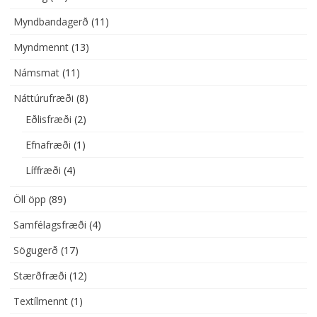
Myndbandagerð
(11)
Myndmennt
(13)
Námsmat
(11)
Náttúrufræði
(8)
Eðlisfræði
(2)
Efnafræði
(1)
Líffræði
(4)
Öll öpp
(89)
Samfélagsfræði
(4)
Sögugerð
(17)
Stærðfræði
(12)
Textílmennt
(1)