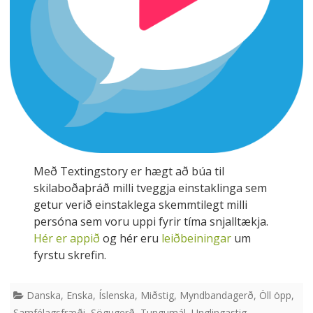
Með Textingstory er hægt að búa til
skilaboðaþráð milli tveggja einstaklinga sem
getur verið einstaklega skemmtilegt milli
persóna sem voru uppi fyrir tíma snjalltækja.
Hér er appið
og hér eru
leiðbeiningar
um
fyrstu skrefin.
Danska
,
Enska
,
Íslenska
,
Miðstig
,
Myndbandagerð
,
Öll öpp
,
Samfélagsfræði
,
Sögugerð
,
Tungumál
,
Unglingastig