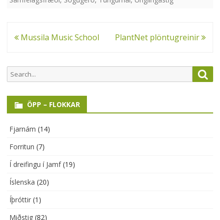
Leiðarkerfi
Mussila Music School
PlantNet plöntugreinir
færslu
Search
Sea
for:
ÖPP – FLOKKAR
Fjarnám
(14)
Forritun
(7)
Í dreifingu í Jamf
(19)
Íslenska
(20)
Íþróttir
(1)
Miðstig
(82)