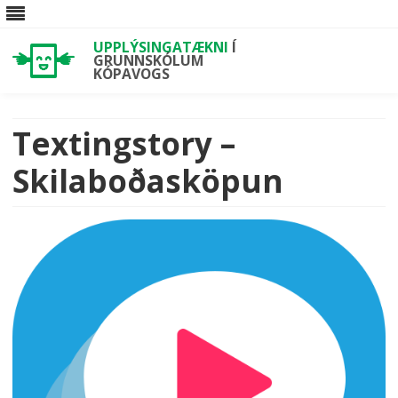
UPPLÝSINGATÆKNI
Í
GRUNNSKÓLUM
KÓPAVOGS
Skip
to
content
Textingstory –
Skilaboðasköpun