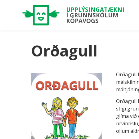
UPPLÝSINGATÆKNI
Í GRUNNSKÓLUM
KÓPAVOGS
Orðagull
Orðagull 
málskilni
máltjánin
Orðagull 
stigi gru
glíma við
úrvinnsl
öllum ald