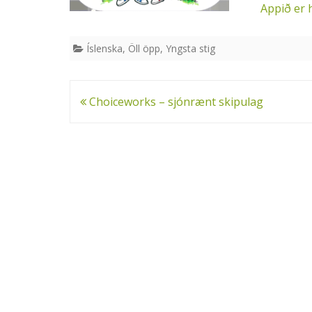
Appið er 
Íslenska
,
Öll öpp
,
Yngsta stig
Leiðarkerfi
Choiceworks – sjónrænt skipulag
færslu