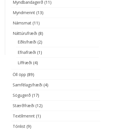
Myndbandagerð
(11)
SMAT
Myndmennt
(13)
ÚRUFRÆÐI
EFNAFRÆÐI
Námsmat
(11)
ÍLMENNT
LÍFFRÆÐI
Náttúrufræði
(8)
Eðlisfræði
(2)
IST
EÐLISFRÆÐI
Efnafræði
(1)
UMÁL
DANSKA
Líffræði
(4)
ÉLAGSFRÆÐI
ENSKA
Öll öpp
(89)
ÐFRÆÐI
Samfélagsfræði
(4)
Sögugerð
(17)
Stærðfræði
(12)
Textílmennt
(1)
Tónlist
(9)