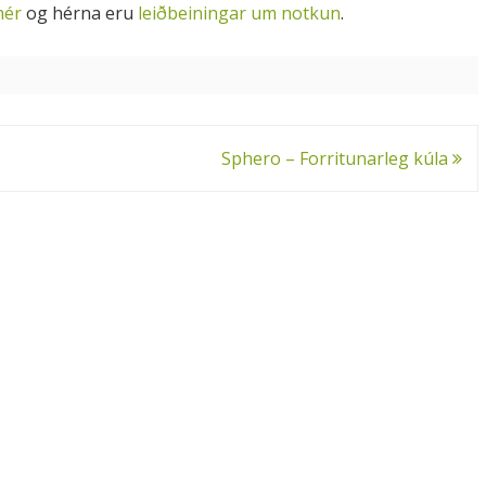
hér
og hérna eru
leiðbeiningar um notkun
.
NÁM
NÁTT
TEXT
Sphero – Forritunarleg kúla
TÓNL
TUNG
SAMF
STÆR