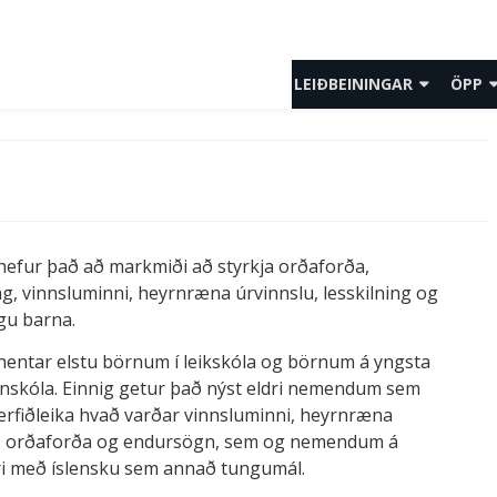
LEIÐBEININGAR
ÖPP
LEIÐBEININGAR KENNARAR
ÖLL Ö
LEIÐBEININGAR NEMENDUR
YNGS
LEIÐBEININGAR FORELDRAR
MIÐS
hefur það að markmiði að styrkja orðaforða,
SPURNINGAR OG SVÖR
UNGL
ng, vinnsluminni, heyrnræna úrvinnslu, lesskilning og
FORR
gu barna.
ÍSLEN
hentar elstu börnum í leikskóla og börnum á yngsta
nnskóla. Einnig getur það nýst eldri nemendum sem
ÍÞRÓT
 erfiðleika hvað varðar vinnsluminni, heyrnræna
u, orðaforða og endursögn, sem og nemendum á
MYND
ri með íslensku sem annað tungumál.
MYND