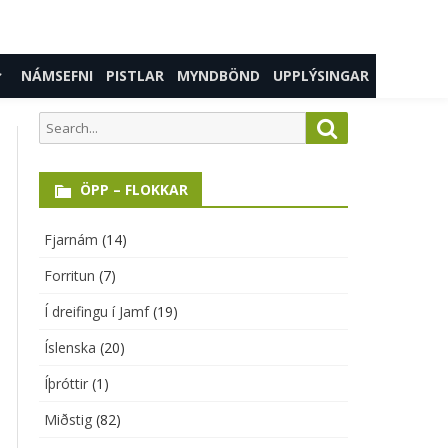
Skip
NÁMSEFNI
PISTLAR
MYNDBÖND
UPPLÝSINGAR
to
content
PP
Í DREIFINGU Í JAMF
Search
Search
for:
TA STIG
ÖPP – FLOKKAR
TIG
INGASTIG
Fjarnám
(14)
Forritun
(7)
ITUN
Í dreifingu í Jamf
(19)
SKA
Íslenska
(20)
TIR
Íþróttir
(1)
BANDAGERÐ
Miðstig
(82)
MENNT