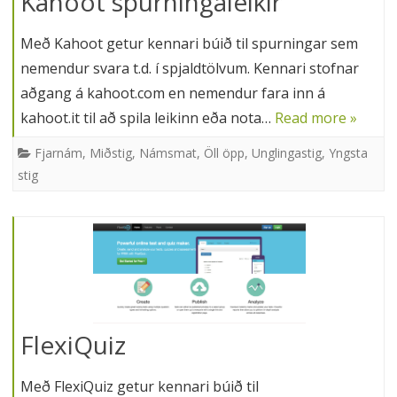
Kahoot spurningaleikir
Með Kahoot getur kennari búið til spurningar sem
nemendur svara t.d. í spjaldtölvum. Kennari stofnar
aðgang á kahoot.com en nemendur fara inn á
kahoot.it til að spila leikinn eða nota…
Read more »
Fjarnám
,
Miðstig
,
Námsmat
,
Öll öpp
,
Unglingastig
,
Yngsta
stig
FlexiQuiz
Með FlexiQuiz getur kennari búið til