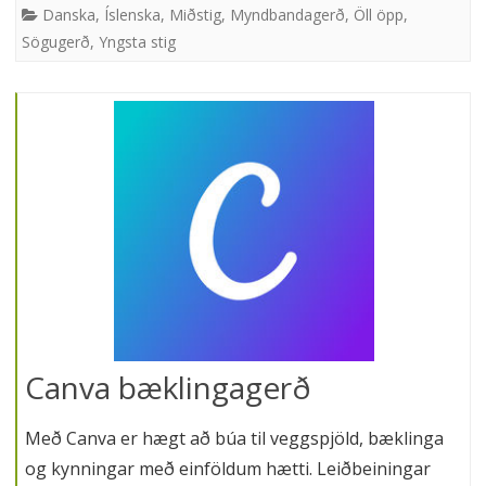
Danska
,
Íslenska
,
Miðstig
,
Myndbandagerð
,
Öll öpp
,
Sögugerð
,
Yngsta stig
Canva bæklingagerð
Með Canva er hægt að búa til veggspjöld, bæklinga
og kynningar með einföldum hætti. Leiðbeiningar