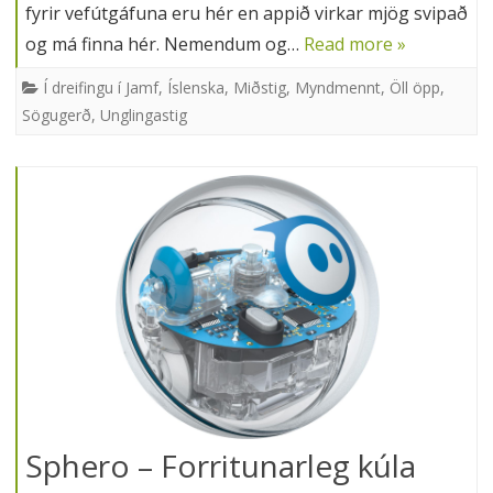
fyrir vefútgáfuna eru hér en appið virkar mjög svipað
og má finna hér. Nemendum og…
Read more »
Í dreifingu í Jamf
,
Íslenska
,
Miðstig
,
Myndmennt
,
Öll öpp
,
Sögugerð
,
Unglingastig
Sphero – Forritunarleg kúla