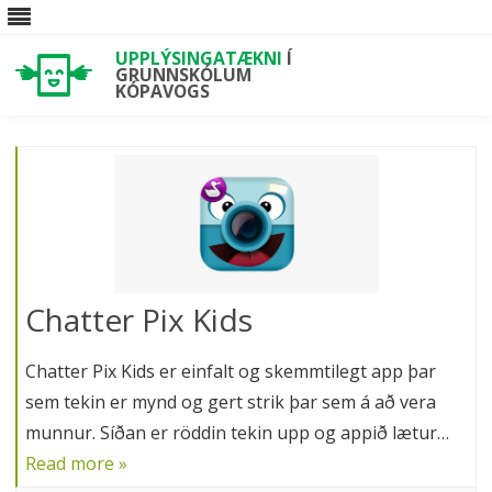
UPPLÝSINGATÆKNI
Í
GRUNNSKÓLUM
KÓPAVOGS
Skip
to
content
Chatter Pix Kids
Chatter Pix Kids er einfalt og skemmtilegt app þar
sem tekin er mynd og gert strik þar sem á að vera
munnur. Síðan er röddin tekin upp og appið lætur…
Read more »