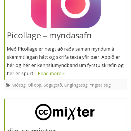
Picollage – myndasafn
Með Picollage er hægt að raða saman myndum á
skemmtilegan hátt og skrifa texta yfir þær. Appið er
hér og hér er kennslumyndband um fyrstu skrefin og
hér er spurt…
Read more »
Miðstig
,
Öll öpp
,
Sögugerð
,
Unglingastig
,
Yngsta stig
dig cc mixter