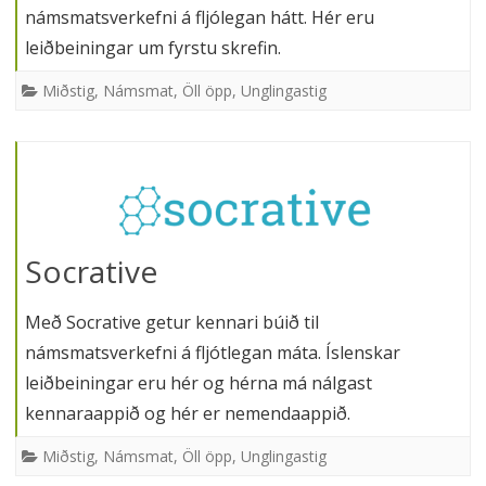
námsmatsverkefni á fljólegan hátt. Hér eru
leiðbeiningar um fyrstu skrefin.
Miðstig
,
Námsmat
,
Öll öpp
,
Unglingastig
Socrative
Með Socrative getur kennari búið til
námsmatsverkefni á fljótlegan máta. Íslenskar
leiðbeiningar eru hér og hérna má nálgast
kennaraappið og hér er nemendaappið.
Miðstig
,
Námsmat
,
Öll öpp
,
Unglingastig