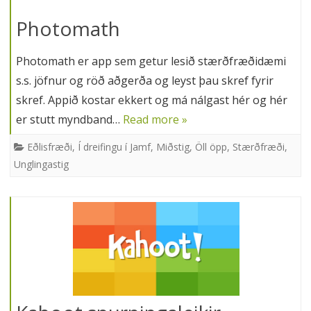
Photomath
Photomath er app sem getur lesið stærðfræðidæmi
s.s. jöfnur og röð aðgerða og leyst þau skref fyrir
skref. Appið kostar ekkert og má nálgast hér og hér
er stutt myndband…
Read more »
Eðlisfræði
,
Í dreifingu í Jamf
,
Miðstig
,
Öll öpp
,
Stærðfræði
,
Unglingastig