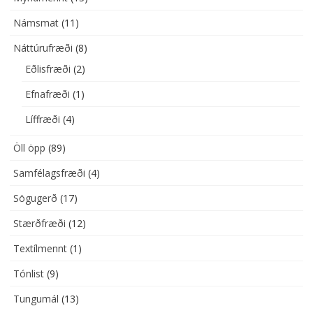
Námsmat
(11)
Náttúrufræði
(8)
Eðlisfræði
(2)
Efnafræði
(1)
Líffræði
(4)
Öll öpp
(89)
Samfélagsfræði
(4)
Sögugerð
(17)
Stærðfræði
(12)
Textílmennt
(1)
Tónlist
(9)
Tungumál
(13)