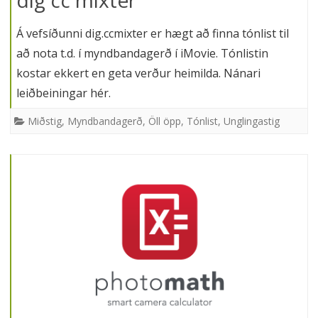
Á vefsíðunni dig.ccmixter er hægt að finna tónlist til
að nota t.d. í myndbandagerð í iMovie. Tónlistin
kostar ekkert en geta verður heimilda. Nánari
leiðbeiningar hér.
Miðstig
,
Myndbandagerð
,
Öll öpp
,
Tónlist
,
Unglingastig