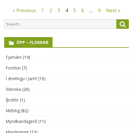
Posts
« Previous
1
2
3
4
5
6
…
9
Next »
pagination
Search
Sea
for:
ÖPP – FLOKKAR
Fjarnám
(14)
Forritun
(7)
Í dreifingu í Jamf
(19)
Íslenska
(20)
Íþróttir
(1)
Miðstig
(82)
Myndbandagerð
(11)
Myndmennt
(13)