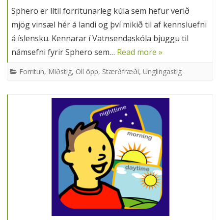
Sphero er lítil forritunarleg kúla sem hefur verið
mjög vinsæl hér á landi og því mikið til af kennsluefni
á íslensku. Kennarar í Vatnsendaskóla bjuggu til
námsefni fyrir Sphero sem…
Read more »
Forritun
,
Miðstig
,
Öll öpp
,
Stærðfræði
,
Unglingastig